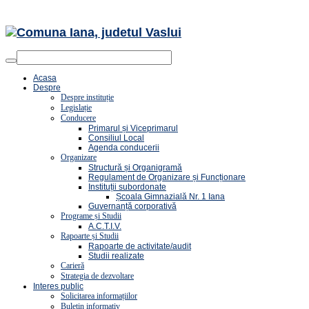
Acasa
Despre
Despre instituție
Legislație
Conducere
Primarul și Viceprimarul
Consiliul Local
Agenda conducerii
Organizare
Structură și Organigramă
Regulament de Organizare și Funcționare
Instituții subordonate
Școala Gimnazială Nr. 1 Iana
Guvernanță corporativă
Programe și Studii
A.C.T.I.V.
Rapoarte și Studii
Rapoarte de activitate/audit
Studii realizate
Carieră
Strategia de dezvoltare
Interes public
Solicitarea informațiilor
Buletin informativ