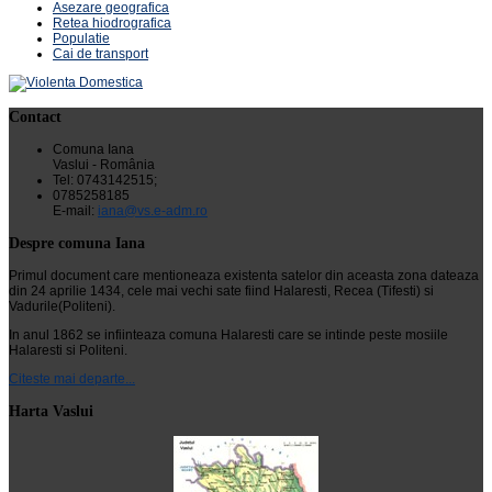
Asezare geografica
Retea hiodrografica
Populatie
Cai de transport
Contact
Comuna Iana
Vaslui - România
Tel: 0743142515;
0785258185
E-mail:
iana@vs.e-adm.ro
Despre comuna Iana
Primul document care mentioneaza existenta satelor din aceasta zona dateaza
din 24 aprilie 1434, cele mai vechi sate fiind Halaresti, Recea (Tifesti) si
Vadurile(Politeni).
In anul 1862 se infiinteaza comuna Halaresti care se intinde peste mosiile
Halaresti si Politeni.
Citeste mai departe...
Harta Vaslui