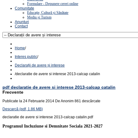
Formulare - Depunere cereri online
Comunitate
Educație, Cultură și Sănătate
Mediu și Turism
Anunturi
Contact
Home
/
Interes public
/
Declarații de avere și interese
/
declaratie de avere si interese 2013-calcap catalin
pdf
declaratie de avere si interese 2013-calcap catalin
Frecvente
Publicate la 24 Februarie 2014
De
Anonim
861 descărcate
Descarcă
(
pdf,
1.86 MB
)
declaratie de avere si interese 2013-calcap catalin.pdf
Programul Incluziune si Demnitate Sociala 2021-2027