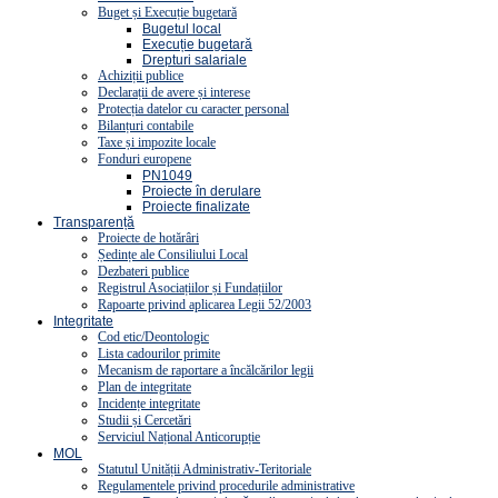
Buget și Execuție bugetară
Bugetul local
Execuție bugetară
Drepturi salariale
Achiziții publice
Declarații de avere și interese
Protecția datelor cu caracter personal
Bilanțuri contabile
Taxe și impozite locale
Fonduri europene
PN1049
Proiecte în derulare
Proiecte finalizate
Transparență
Proiecte de hotărâri
Ședințe ale Consiliului Local
Dezbateri publice
Registrul Asociațiilor și Fundațiilor
Rapoarte privind aplicarea Legii 52/2003
Integritate
Cod etic/Deontologic
Lista cadourilor primite
Mecanism de raportare a încălcărilor legii
Plan de integritate
Incidențe integritate
Studii și Cercetări
Serviciul Național Anticorupție
MOL
Statutul Unității Administrativ-Teritoriale
Regulamentele privind procedurile administrative