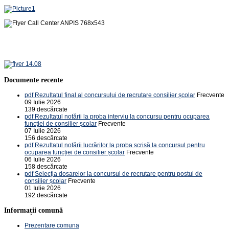
Documente recente
pdf
Rezultatul final al concursului de recrutare consilier școlar
Frecvente
09 Iulie 2026
139 descărcate
pdf
Rezultatul notării la proba interviu la concursu pentru ocuparea
funcției de consilier școlar
Frecvente
07 Iulie 2026
156 descărcate
pdf
Rezultatul notării lucrărilor la proba scrisă la concursul pentru
ocuparea funcției de consilier școlar
Frecvente
06 Iulie 2026
158 descărcate
pdf
Selecția dosarelor la concursul de recrutare pentru postul de
consilier școlar
Frecvente
01 Iulie 2026
192 descărcate
Informații comună
Prezentare comuna