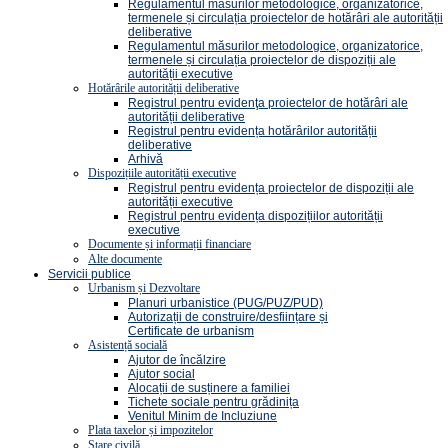
Regulamentul măsurilor metodologice, organizatorice,
termenele și circulația proiectelor de hotărâri ale autorității
deliberative
Regulamentul măsurilor metodologice, organizatorice,
termenele și circulația proiectelor de dispoziții ale
autorității executive
Hotărârile autorității deliberative
Registrul pentru evidenţa proiectelor de hotărâri ale
autorității deliberative
Registrul pentru evidența hotărârilor autorității
deliberative
Arhivă
Dispozițiile autorității executive
Registrul pentru evidența proiectelor de dispoziții ale
autorității executive
Registrul pentru evidența dispozițiilor autorității
executive
Documente și informații financiare
Alte documente
Servicii publice
Urbanism și Dezvoltare
Planuri urbanistice (PUG/PUZ/PUD)
Autorizații de construire/desființare și
Certificate de urbanism
Asistență socială
Ajutor de încălzire
Ajutor social
Alocații de susținere a familiei
Tichete sociale pentru grădinița
Venitul Minim de Incluziune
Plata taxelor și impozitelor
Stare civilă