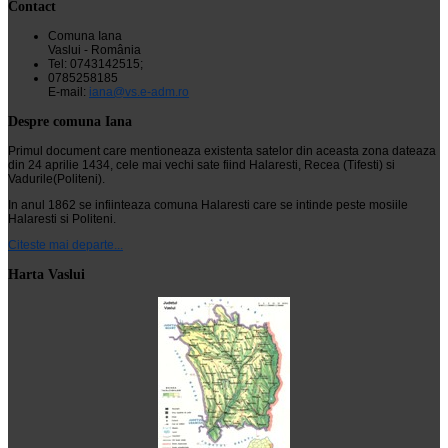
Contact
Comuna Iana
Vaslui - România
Tel: 0743142515;
0785258185
E-mail:
iana@vs.e-adm.ro
Despre comuna Iana
Primul document care mentioneaza existenta satelor din aceasta zona dateaza
din 24 aprilie 1434, cele mai vechi sate fiind Halaresti, Recea (Tifesti) si
Vadurile(Politeni).
In anul 1862 se infiinteaza comuna Halaresti care se intinde peste mosiile
Halaresti si Politeni.
Citeste mai departe...
Harta Vaslui