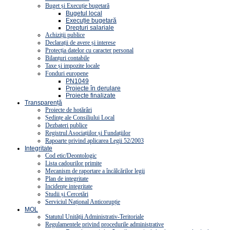
Buget și Execuție bugetară
Bugetul local
Execuție bugetară
Drepturi salariale
Achiziții publice
Declarații de avere și interese
Protecția datelor cu caracter personal
Bilanțuri contabile
Taxe și impozite locale
Fonduri europene
PN1049
Proiecte în derulare
Proiecte finalizate
Transparență
Proiecte de hotărâri
Ședințe ale Consiliului Local
Dezbateri publice
Registrul Asociațiilor și Fundațiilor
Rapoarte privind aplicarea Legii 52/2003
Integritate
Cod etic/Deontologic
Lista cadourilor primite
Mecanism de raportare a încălcărilor legii
Plan de integritate
Incidențe integritate
Studii și Cercetări
Serviciul Național Anticorupție
MOL
Statutul Unității Administrativ-Teritoriale
Regulamentele privind procedurile administrative