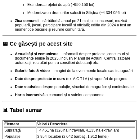
Extinderea rețelei de apă (~950.150 lei)
Modernizarea drumurilor satesti în Siliștea (~4.334.056 lei)
.
Ziua comunei
– sărbătorită anual pe 21 mai, cu concursuri, muzică
populară, jocuri, participare locală și oficială; ediția din 2024 a fost un
moment de bucurie și reunire comunitară
.
📅 Ce găsești pe acest site
Actualități și comunicate
– informații despre proiecte, concursuri și
documente emise în 2025, inclusiv Planul de Acțiuni, Centralizatoare
autorizații, recrutări pentru consilieri debutanți etc.
Galerie foto & video
– imagini de la evenimente locale sau inaugurări
Date despre proiecte în curs
(ex. A.C.T.I.V.) și raportări de progres
Date statistice
despre populație, structuri demografice și confesionale
Harta interactivă
a comunei și a satelor componente
📊 Tabel sumar
Element
Valori / Descriere
Suprafață
~4.461 ha (326 ha intravilan, 4.135 ha extravilan)
Populație
3.954 locuitori (2.042 bărbați, 1.912 femei)