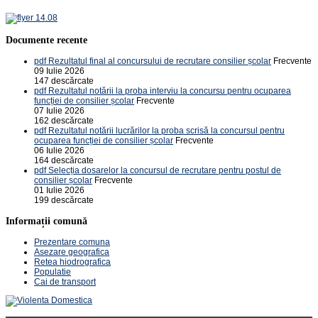
Documente recente
pdf
Rezultatul final al concursului de recrutare consilier școlar
Frecvente
09 Iulie 2026
147 descărcate
pdf
Rezultatul notării la proba interviu la concursu pentru ocuparea
funcției de consilier școlar
Frecvente
07 Iulie 2026
162 descărcate
pdf
Rezultatul notării lucrărilor la proba scrisă la concursul pentru
ocuparea funcției de consilier școlar
Frecvente
06 Iulie 2026
164 descărcate
pdf
Selecția dosarelor la concursul de recrutare pentru postul de
consilier școlar
Frecvente
01 Iulie 2026
199 descărcate
Informații comună
Prezentare comuna
Asezare geografica
Retea hiodrografica
Populatie
Cai de transport