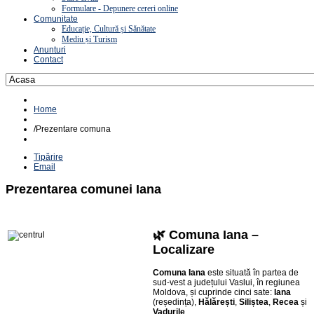
Formulare - Depunere cereri online
Comunitate
Educație, Cultură și Sănătate
Mediu și Turism
Anunturi
Contact
Home
/
Prezentare comuna
Tipărire
Email
Prezentarea comunei Iana
🌿 Comuna Iana –
Localizare
Comuna Iana
este situată în partea de
sud‑vest a județului Vaslui, în regiunea
Moldova, și cuprinde cinci sate:
Iana
(reședința),
Hălărești
,
Siliștea
,
Recea
și
Vadurile
.