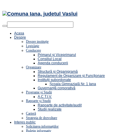
Acasa
Despre
Despre instituție
Legislație
Conducere
Primarul și Viceprimarul
Consiliul Local
Agenda conducerii
Organizare
Structură și Organigramă
Regulament de Organizare și Funcționare
Instituții subordonate
Școala Gimnazială Nr. 1 Iana
Guvernanță corporativă
Programe și Studii
A.C.T.I.V.
Rapoarte și Studii
Rapoarte de activitate/audit
Studii realizate
Carieră
Strategia de dezvoltare
Interes public
Solicitarea informațiilor
Buletin informativ