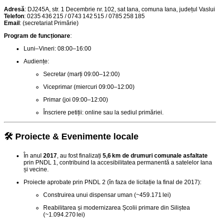
Adresă
: DJ245A, str. 1 Decembrie nr. 102, sat Iana, comuna Iana, județul Vaslui
Telefon
: 0235 436 215 / 0743 142 515 / 0785 258 185
Email
: (secretariat Primărie)
Program de funcționare
:
Luni–Vineri: 08:00–16:00
Audiențe:
Secretar (marți 09:00–12:00)
Viceprimar (miercuri 09:00–12:00)
Primar (joi 09:00–12:00)
Înscriere petiții: online sau la sediul primăriei.
🛠️ Proiecte & Evenimente locale
În anul
2017
, au fost finalizați
5,6 km de drumuri comunale asfaltate
prin PNDL 1, contribuind la accesibilitatea permanentă a satelelor Iana
și vecine
.
Proiecte aprobate prin PNDL 2 (în faza de licitație la final de 2017):
Construirea unui dispensar uman (~459.171 lei)
Reabilitarea și modernizarea Școlii primare din Siliștea
(~1.094.270 lei)