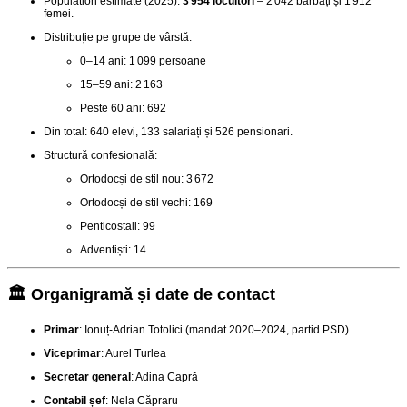
Population estimate (2025):
3 954 locuitori
– 2 042 bărbați și 1 912
femei
.
Distribuție pe grupe de vârstă:
0–14 ani: 1 099 persoane
15–59 ani: 2 163
Peste 60 ani: 692
Din total: 640 elevi, 133 salariați și 526 pensionari
.
Structură confesională:
Ortodocși de stil nou: 3 672
Ortodocși de stil vechi: 169
Penticostali: 99
Adventiști: 14.
🏛️ Organigramă și date de contact
Primar
: Ionuț‑Adrian Totolici (mandat 2020–2024, partid PSD)
.
Viceprimar
: Aurel Turlea
Secretar general
: Adina Capră
Contabil șef
: Nela Căpraru