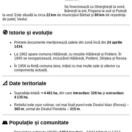
Se învecinează cu Gherghești la nord,
Ibănești la est, Pogana la sud și Puiești
la vest. Este situată la circa
22 km
de municipiul Bârlad și
80 km
de reședința
de județ, Vaslui
.
🧭 Istorie și evoluție
Primele documente menționează satele din zonă încă din
24 aprilie
1434
.
La 1862 apare comuna Hălărești, cu moșiile Hălărești și Politeni. În
1895 se reorganizează, incluzând Hălărești, Politeni, Siliștea și Recea.
În 1956 ia ființă comuna
Iana
, inițial cu mai multe sate și ulterior cu
componența actuală
.
📐 Date teritoriale
Suprafața totală:
≈ 4 461 ha
, din care
intravilan: 326 ha
și
extravilan:
4 135 ha
.
Relieful este ușor colinar; cel mai înalt punct este Dealul Islaz (Recea) –
365 m
, urmat de Dealul Pandela –
315 m
.
👥 Populație și comunitate