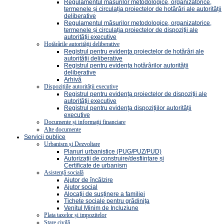
Regulamentul măsurilor metodologice, organizatorice,
termenele și circulația proiectelor de hotărâri ale autorității
deliberative
Regulamentul măsurilor metodologice, organizatorice,
termenele și circulația proiectelor de dispoziții ale
autorității executive
Hotărârile autorității deliberative
Registrul pentru evidenţa proiectelor de hotărâri ale
autorității deliberative
Registrul pentru evidența hotărârilor autorității
deliberative
Arhivă
Dispozițiile autorității executive
Registrul pentru evidența proiectelor de dispoziții ale
autorității executive
Registrul pentru evidența dispozițiilor autorității
executive
Documente și informații financiare
Alte documente
Servicii publice
Urbanism și Dezvoltare
Planuri urbanistice (PUG/PUZ/PUD)
Autorizații de construire/desființare și
Certificate de urbanism
Asistență socială
Ajutor de încălzire
Ajutor social
Alocații de susținere a familiei
Tichete sociale pentru grădinița
Venitul Minim de Incluziune
Plata taxelor și impozitelor
Stare civilă