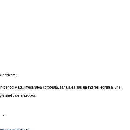
clasificate;
n pericol viața, integritatea corporală, sănătatea sau un interes legitim al unei
țile implicate în proces;
ens.
ww.primariaiana.ro