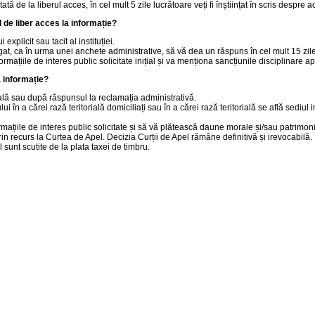
ă de la liberul acces, în cel mult 5 zile lucrătoare veți fi înștiințat în scris despre ac
 de liber acces la informație?
xplicit sau tacit al instituției.
gat, ca în urma unei anchete administrative, să vă dea un răspuns în cel mult 15 zile
iile de interes public solicitate inițial și va menționa sancțiunile disciplinare apl
a informație?
țială sau după răspunsul la reclamația administrativă.
în a cărei rază teritorială domiciliați sau în a cărei rază teritorială se află sediul i
ormațiile de interes public solicitate și să vă plătească daune morale și/sau patrimon
in recurs la Curtea de Apel. Decizia Curții de Apel rămâne definitivă și irevocabilă.
 sunt scutite de la plata taxei de timbru.