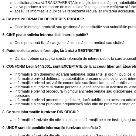
instituționalizează TRANSPARENȚA în relațiile dintre cetățean, autoritățile ș
se va produce o schimbare de mentalitate în relația dintre cetățean și funcț
acesul la informațiile publice va reprezenta regula iar limitarea accesului,
4. Ce este INFORMAȚIA DE INTERES PUBLIC ?
Orice informație produsă sau gestionată de instituțiile sau autoritățile publ
5. CINE poate solicita informații de interes public?
Orice persoană fizică sau juridică, de cetățenie română sau străină.
6. Puteți solicita orice informație, fără nici o RESTRICȚIE?
Da, dar trebuie sa știți că există informații de interes public la care accesu
7. CONFORM Legii 544/2001, sunt EXCEPTATE de la accesul liber următoarele 
informațiile din domeniul apărării naționale, siguranței și ordinii publice, da
informațiile privind deliberările autorităților, precum și cele ce privesc int
informațiile privind activitățile comerciale sau financiare, dacă publicitate
informațiile cu privire la datele personale, dacă accesul la acestea nu est
informațiile privind procedura în timpul anchetei penale sau disciplinare, d
persoane;
informațiile privind procedurile judiciare, dacă publicitatea acestora aduce a
informațiile a caror publicare prejudiciază măsurile de protecție a tinerilor.
8. Ce sunt informațiile furnizate DIN OFICIU?
informațiile furnizate din oficiu sunt acele informații pe care instituțiile și 
9. UNDE sunt disponibile informațiile furnizate din oficiu ?
informațiile furnizate din oficiu sunt disponibile la Panoul de afișaj din h