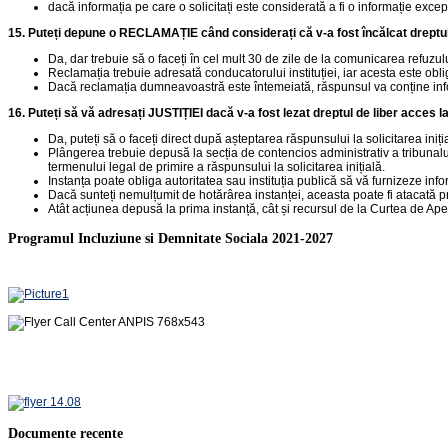
dacă informația pe care o solicitați este considerată a fi o informație exceptat
15. Puteți depune o RECLAMAȚIE când considerați că v-a fost încălcat dreptul
Da, dar trebuie să o faceți în cel mult 30 de zile de la comunicarea refuzului e
Reclamația trebuie adresată conducatorului instituției, iar acesta este obli
Dacă reclamația dumneavoastră este întemeiată, răspunsul va conține informaț
16. Puteți să vă adresați JUSTIȚIEI dacă v-a fost lezat dreptul de liber acces l
Da, puteți să o faceți direct după așteptarea răspunsului la solicitarea ini
Plângerea trebuie depusă la secția de contencios administrativ a tribunalului 
termenului legal de primire a răspunsului la solicitarea inițială.
Instanța poate obliga autoritatea sau instituția publică să vă furnizeze inf
Dacă sunteți nemulțumit de hotărârea instanței, aceasta poate fi atacată pr
Atât acțiunea depusă la prima instanță, cât și recursul de la Curtea de Apel
Programul Incluziune si Demnitate Sociala 2021-2027
Documente recente