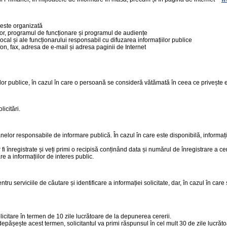
 este organizată
elor, programul de funcționare și programul de audiențe
al și ale funcționarului responsabil cu difuzarea informațiilor publice
on, fax, adresa de e-mail și adresa paginii de Internet
ituțiilor publice, în cazul în care o persoană se consideră vătămată în ceea ce privește
icitări.
r responsabile de informare publică. În cazul în care este disponibilă, informația so
 fi înregistrate și veți primi o recipisă conținând data și numărul de înregistrare a cer
re a informațiilor de interes public.
entru serviciile de căutare și identificare a informației solicitate, dar, în cazul în ca
solicitare în termen de 10 zile lucrătoare de la depunerea cererii.
epășește acest termen, solicitantul va primi răspunsul în cel mult 30 de zile lucrătoar