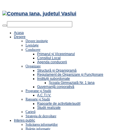
Acasa
Despre
Despre instituție
Legislație
Conducere
Primarul și Viceprimarul
Consiliul Local
Agenda conducerii
Organizare
Structură și Organigramă
Regulament de Organizare și Funcționare
Instituții subordonate
Școala Gimnazială Nr. 1 Iana
Guvernanță corporativă
Programe și Studii
A.C.T.I.V.
Rapoarte și Studii
Rapoarte de activitate/audit
Studii realizate
Carieră
Strategia de dezvoltare
Interes public
Solicitarea informațiilor
Buletin informativ