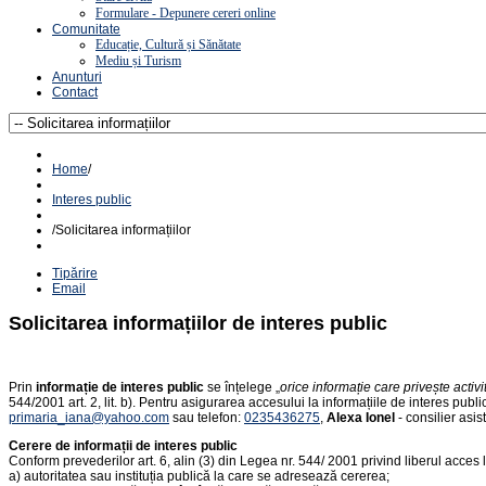
Formulare - Depunere cereri online
Comunitate
Educație, Cultură și Sănătate
Mediu și Turism
Anunturi
Contact
Home
/
Interes public
/
Solicitarea informațiilor
Tipărire
Email
Solicitarea informațiilor de interes public
Prin
informație de interes public
se înțelege „
orice informație care privește activi
544/2001 art. 2, lit. b). Pentru asigurarea accesului la informațiile de interes publi
primaria_iana@yahoo.com
sau telefon:
0235436275
,
Alexa Ionel
- consilier asis
Cerere de informații de interes public
Conform prevederilor art. 6, alin (3) din Legea nr. 544/ 2001 privind liberul acces l
a) autoritatea sau instituția publică la care se adresează cererea;