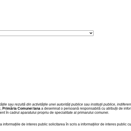
tățile sau rezultă din activitățile unei autorități publice sau instituții publice, indi
c,
Primăria Comunei Iana
a desemnat o persoană responsabilă cu atribuții de informar
tent în cadrul aparatului propriu de specialitate al primarului comunei.
a informațiile de interes public solicitarea în scris a informațiilor de interes publi