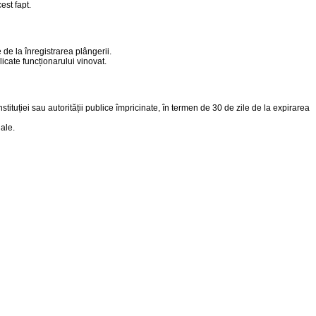
est fapt.
 de la înregistrarea plângerii.
icate funcționarului vinovat.
nstituției sau autorității publice împricinate, în termen de 30 de zile de la expirarea
iale.