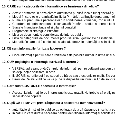
10. CARE sunt categoriile de informații ce se furnizează din oficiu?
Actele normative în baza cărora autoritatea publică locală funcționează și
Modul în care este organizată instituția Primăriei, atribuțiile departament
Numele si prenumele persoanelor din conducerea Primăriei, Consiliului Loc
Coordonatele prin care poate fi contactată Primăria: sediul, numerele telef
Sursele financiare, bugetul si bilanțul contabil
Programele si strategiile Primăriei
Lista cu documentele considerate de interes public
Lista cu categoriile de documente produse și/sau gestionate de instituție
Modurile în care pot fi contestate și atacate deciziile autorităților și inst
11. CE sunt informațiile furnizate la cerere ?
Orice informație pentru care furnizarea este posibilă numai în urma unei sol
12. CUM poți obține o informație furnizată la cerere ?
VERBAL, adresandu-vă Centrului de informații pentru cetățeni sau persoanelo
să depuneți o solicitare în scris.
ÎN SCRIS, cererile pot fi pe suport de hârtie sau electronic (e-mail). Ele vor
Biroul de Relații Publice vă va pune la dispoziție un formular tip de solicita
13. Care sunt COSTURILE accesului la informație?
Accesul la informațiile de interes public este gratuit. Nu trebuie să platiți p
serviciilor de copiere.
14. După CÂT TIMP veți primi răspunsul la solicitarea dumneavoastră?
autoritățile și instituțiile publice au obligația de a vă răspunde în scris la 
în cazul în care durata necesară pentru identificarea informației solicitate d