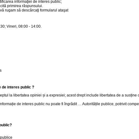
ntificarea informaţiei de interes public;
cită primirea răspunsului.
 vă rugam să descărcaţi formularul ataşat
:30; Vineri, 08:00 - 14:00.
s
de interes public ?
ul la libertatea opiniei și a expresiei; acest drept include libertatea de a susține opi
nformație de interes public nu poate fi îngrădit … Autoritățile publice, potrivit comp
public?
 publice