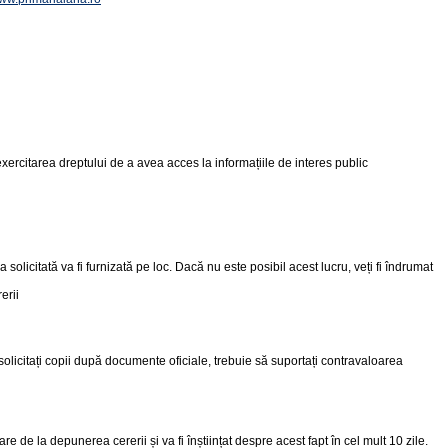
 exercitarea dreptului de a avea acces la informațiile de interes public
licitată va fi furnizată pe loc. Dacă nu este posibil acest lucru, veți fi îndrumat
erii
re solicitați copii după documente oficiale, trebuie să suportați contravaloarea
e de la depunerea cererii și va fi înștiințat despre acest fapt în cel mult 10 zile.