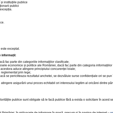
i instituțiile publice
ionarii publici
 excepția.
ice.
l este exceptat.
informații:
că fac parte din categoriile informațiilor clasificate;
eresele economice și politice ale României, dacă fac parte din categoria informațiilor 
a acestora aduce atingere principiului concurenței loiale;
e reglementat prin lege;
acă se pericliteaza rezultatul anchetei, se dezvăluie surse confidențiale ori se pun î
tingere asigurării unui proces echitabil ori interesului legitim al oricărei dintre păr
autoritățile publice sunt obligate să le facă publice fără a exista o solicitare în acest s
olul Primăriei, în mijloacele de informare în masă, precum și în pagina de internet –
w