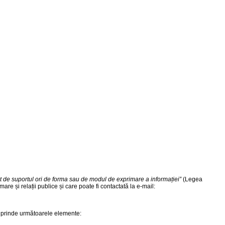
ferent de suportul ori de forma sau de modul de exprimare a informației”
(Legea
e și relații publice și care poate fi contactată la e-mail:
c cuprinde următoarele elemente: