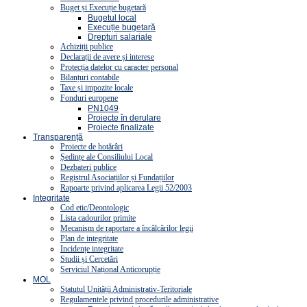
Buget și Execuție bugetară
Bugetul local
Execuție bugetară
Drepturi salariale
Achiziții publice
Declarații de avere și interese
Protecția datelor cu caracter personal
Bilanțuri contabile
Taxe și impozite locale
Fonduri europene
PN1049
Proiecte în derulare
Proiecte finalizate
Transparență
Proiecte de hotărâri
Ședințe ale Consiliului Local
Dezbateri publice
Registrul Asociațiilor și Fundațiilor
Rapoarte privind aplicarea Legii 52/2003
Integritate
Cod etic/Deontologic
Lista cadourilor primite
Mecanism de raportare a încălcărilor legii
Plan de integritate
Incidențe integritate
Studii și Cercetări
Serviciul Național Anticorupție
MOL
Statutul Unității Administrativ-Teritoriale
Regulamentele privind procedurile administrative