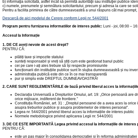
b) informaţia solicitată, astfel încât să permită autorităţii sau instituţiei publice ide
c) numele, prenumele şi semnătura solicitantului, precum şi adresa la care se soli
Pentru a facilita primirea de către dumneavoastră a unui răspuns cât mai prompt,
Descarcă de aici modelul de Cerere conform Legii nr. 544/2001
Program pentru furnizarea informatiilor de interes public:
Luni - joi, 08:00 – 16
Accesul la Informație
1. DE CE aveți nevoie de acest drept?
PENTRU CĂ:
plătiți taxe și impozite statului
sunteți responsabil și vreți să știți cum este gestionat banul public
cei pe care i-ați ales trebuie să își respecte promisiunile
funcționarii din instituțiile publice sunt în slujba dumneavoastră și nu inver
administrația publică este din ce în ce mai transparentă
pur și simplu este DREPTUL DUMNEAVOASTRĂ!
2. CARE SUNT REGLEMENTĂRILE de bază privind liberul acces la informațiile 
Declarația Universală a Drepturilor Omului, art. 19: „Orice persoană are drept
orice mijloace, indiferent de frontiere.”
Constituția României, art. 31 : „Dreptul persoanei de a avea aces la orice i
asupra treburilor publice și asupra problemelor de interes personal”.
Legea nr. 544/2001 privind liberul acces la informațiile de interes public
Normele metodologice privind aplicarea Legii nr. 544/2001
3. DE CE ESTE IMPORTANTĂ Legea privind accesul la informațiile de interes 
PENTRU CĂ:
este un pas major în consolidarea democrației și în reforma administrației