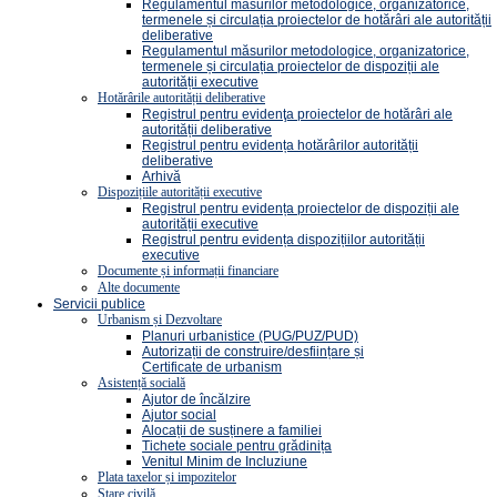
Regulamentul măsurilor metodologice, organizatorice,
termenele și circulația proiectelor de hotărâri ale autorității
deliberative
Regulamentul măsurilor metodologice, organizatorice,
termenele și circulația proiectelor de dispoziții ale
autorității executive
Hotărârile autorității deliberative
Registrul pentru evidenţa proiectelor de hotărâri ale
autorității deliberative
Registrul pentru evidența hotărârilor autorității
deliberative
Arhivă
Dispozițiile autorității executive
Registrul pentru evidența proiectelor de dispoziții ale
autorității executive
Registrul pentru evidența dispozițiilor autorității
executive
Documente și informații financiare
Alte documente
Servicii publice
Urbanism și Dezvoltare
Planuri urbanistice (PUG/PUZ/PUD)
Autorizații de construire/desființare și
Certificate de urbanism
Asistență socială
Ajutor de încălzire
Ajutor social
Alocații de susținere a familiei
Tichete sociale pentru grădinița
Venitul Minim de Incluziune
Plata taxelor și impozitelor
Stare civilă