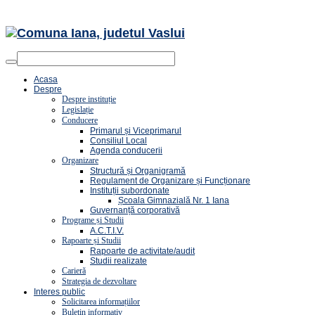
Acasa
Despre
Despre instituție
Legislație
Conducere
Primarul și Viceprimarul
Consiliul Local
Agenda conducerii
Organizare
Structură și Organigramă
Regulament de Organizare și Funcționare
Instituții subordonate
Școala Gimnazială Nr. 1 Iana
Guvernanță corporativă
Programe și Studii
A.C.T.I.V.
Rapoarte și Studii
Rapoarte de activitate/audit
Studii realizate
Carieră
Strategia de dezvoltare
Interes public
Solicitarea informațiilor
Buletin informativ