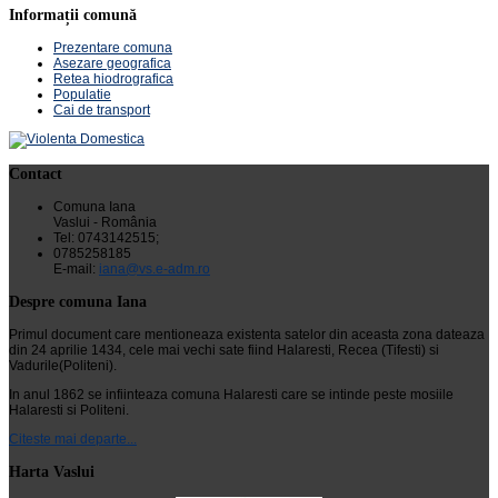
Informații comună
Prezentare comuna
Asezare geografica
Retea hiodrografica
Populatie
Cai de transport
Contact
Comuna Iana
Vaslui - România
Tel: 0743142515;
0785258185
E-mail:
iana@vs.e-adm.ro
Despre comuna Iana
Primul document care mentioneaza existenta satelor din aceasta zona dateaza
din 24 aprilie 1434, cele mai vechi sate fiind Halaresti, Recea (Tifesti) si
Vadurile(Politeni).
In anul 1862 se infiinteaza comuna Halaresti care se intinde peste mosiile
Halaresti si Politeni.
Citeste mai departe...
Harta Vaslui