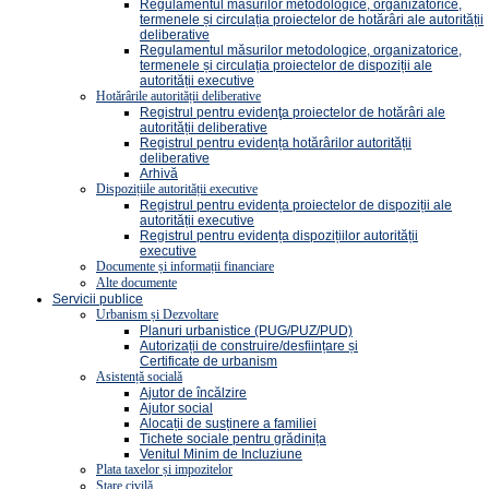
Regulamentul măsurilor metodologice, organizatorice,
termenele și circulația proiectelor de hotărâri ale autorității
deliberative
Regulamentul măsurilor metodologice, organizatorice,
termenele și circulația proiectelor de dispoziții ale
autorității executive
Hotărârile autorității deliberative
Registrul pentru evidenţa proiectelor de hotărâri ale
autorității deliberative
Registrul pentru evidența hotărârilor autorității
deliberative
Arhivă
Dispozițiile autorității executive
Registrul pentru evidența proiectelor de dispoziții ale
autorității executive
Registrul pentru evidența dispozițiilor autorității
executive
Documente și informații financiare
Alte documente
Servicii publice
Urbanism și Dezvoltare
Planuri urbanistice (PUG/PUZ/PUD)
Autorizații de construire/desființare și
Certificate de urbanism
Asistență socială
Ajutor de încălzire
Ajutor social
Alocații de susținere a familiei
Tichete sociale pentru grădinița
Venitul Minim de Incluziune
Plata taxelor și impozitelor
Stare civilă