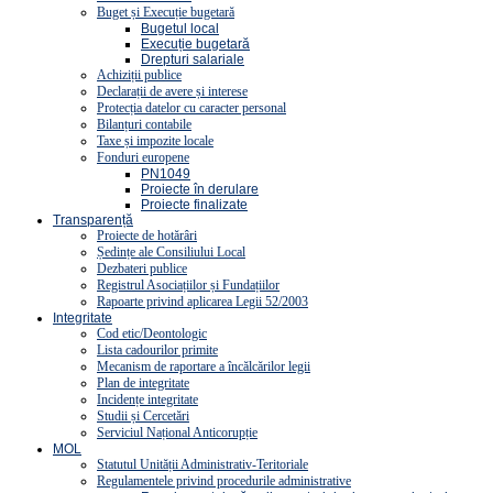
Buget și Execuție bugetară
Bugetul local
Execuție bugetară
Drepturi salariale
Achiziții publice
Declarații de avere și interese
Protecția datelor cu caracter personal
Bilanțuri contabile
Taxe și impozite locale
Fonduri europene
PN1049
Proiecte în derulare
Proiecte finalizate
Transparență
Proiecte de hotărâri
Ședințe ale Consiliului Local
Dezbateri publice
Registrul Asociațiilor și Fundațiilor
Rapoarte privind aplicarea Legii 52/2003
Integritate
Cod etic/Deontologic
Lista cadourilor primite
Mecanism de raportare a încălcărilor legii
Plan de integritate
Incidențe integritate
Studii și Cercetări
Serviciul Național Anticorupție
MOL
Statutul Unității Administrativ-Teritoriale
Regulamentele privind procedurile administrative