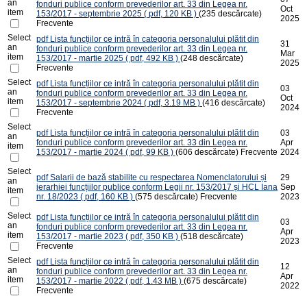
an
fonduri publice conform prevederilor art. 33 din Legea nr.
Oct
item
153/2017 - septembrie 2025
( pdf, 120 KB )
(235 descărcate)
2025
Frecvente
Select
pdf
Lista funcțiilor ce intră în categoria personalului plătit din
31
an
fonduri publice conform prevederilor art. 33 din Legea nr.
Mar
item
153/2017 - martie 2025
( pdf, 492 KB )
(248 descărcate)
2025
Frecvente
Select
pdf
Lista funcțiilor ce intră în categoria personalului plătit din
03
an
fonduri publice conform prevederilor art. 33 din Legea nr.
Oct
item
153/2017 - septembrie 2024
( pdf, 3.19 MB )
(416 descărcate)
2024
Frecvente
Select
pdf
Lista funcțiilor ce intră în categoria personalului plătit din
03
an
fonduri publice conform prevederilor art. 33 din Legea nr.
Apr
item
153/2017 - martie 2024
( pdf, 99 KB )
(606 descărcate)
Frecvente
2024
Select
pdf
Salarii de bază stabilite cu respectarea Nomenclatorului și
29
an
ierarhiei funcțiilor publice conform Legii nr. 153/2017 și HCL Iana
Sep
item
nr. 18/2023
( pdf, 160 KB )
(575 descărcate)
Frecvente
2023
Select
pdf
Lista funcțiilor ce intră în categoria personalului plătit din
03
an
fonduri publice conform prevederilor art. 33 din Legea nr.
Apr
item
153/2017 - martie 2023
( pdf, 350 KB )
(518 descărcate)
2023
Frecvente
Select
pdf
Lista funcțiilor ce intră în categoria personalului plătit din
12
an
fonduri publice conform prevederilor art. 33 din Legea nr.
Apr
item
153/2017 - martie 2022
( pdf, 1.43 MB )
(675 descărcate)
2022
Frecvente