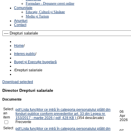
Formulare - Depunere cereri online
Comunitate
Educație, Cultură și Sănătate
Mediu și Turism
Anunturi
Contact
Home
/
Interes public
/
Buget și Execuție bugetară
/
Drepturi salariale
Download selected
Director
Drepturi salariale
Documente
Select
pdf
Lista funcțiilor ce intră în categoria personalului plătit din
06
an
fonduri publice conform prevederilor art. 33 din Legea nr.
Apr
item
153/2017 - martie 2026
( pdf, 428 KB )
(354 descărcate)
2026
Frecvente
Select
pdf
Lista funcțiilor ce intră în categoria personalului plătit din
07