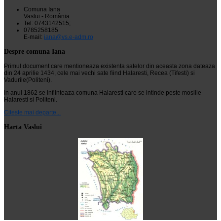
Comuna Iana
Vaslui - România
Tel: 0743142515;
0785258185
E-mail:
iana@vs.e-adm.ro
Despre comuna Iana
Primul document care mentioneaza existenta satelor din aceasta zona dateaza
din 24 aprilie 1434, cele mai vechi sate fiind Halaresti, Recea (Tifesti) si
Vadurile(Politeni).
In anul 1862 se infiinteaza comuna Halaresti care se intinde peste mosiile
Halaresti si Politeni.
Citeste mai departe...
Harta Vaslui