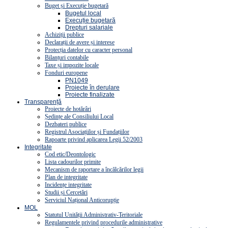
Buget și Execuție bugetară
Bugetul local
Execuție bugetară
Drepturi salariale
Achiziții publice
Declarații de avere și interese
Protecția datelor cu caracter personal
Bilanțuri contabile
Taxe și impozite locale
Fonduri europene
PN1049
Proiecte în derulare
Proiecte finalizate
Transparență
Proiecte de hotărâri
Ședințe ale Consiliului Local
Dezbateri publice
Registrul Asociațiilor și Fundațiilor
Rapoarte privind aplicarea Legii 52/2003
Integritate
Cod etic/Deontologic
Lista cadourilor primite
Mecanism de raportare a încălcărilor legii
Plan de integritate
Incidențe integritate
Studii și Cercetări
Serviciul Național Anticorupție
MOL
Statutul Unității Administrativ-Teritoriale
Regulamentele privind procedurile administrative