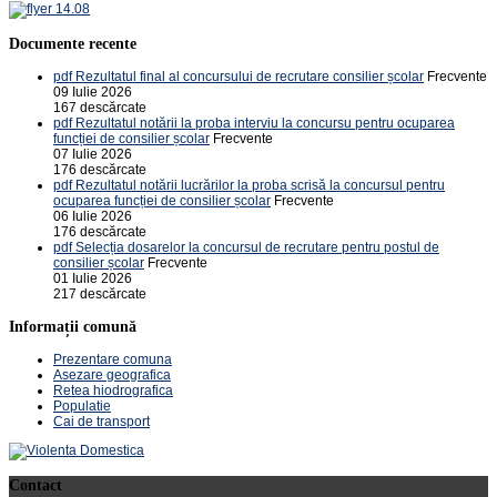
Documente recente
pdf
Rezultatul final al concursului de recrutare consilier școlar
Frecvente
09 Iulie 2026
167 descărcate
pdf
Rezultatul notării la proba interviu la concursu pentru ocuparea
funcției de consilier școlar
Frecvente
07 Iulie 2026
176 descărcate
pdf
Rezultatul notării lucrărilor la proba scrisă la concursul pentru
ocuparea funcției de consilier școlar
Frecvente
06 Iulie 2026
176 descărcate
pdf
Selecția dosarelor la concursul de recrutare pentru postul de
consilier școlar
Frecvente
01 Iulie 2026
217 descărcate
Informații comună
Prezentare comuna
Asezare geografica
Retea hiodrografica
Populatie
Cai de transport
Contact