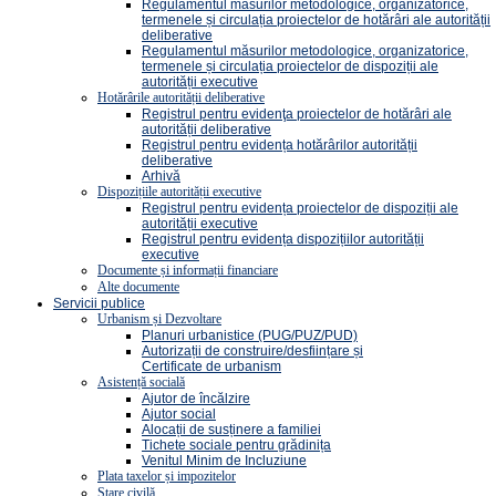
Regulamentul măsurilor metodologice, organizatorice,
termenele și circulația proiectelor de hotărâri ale autorității
deliberative
Regulamentul măsurilor metodologice, organizatorice,
termenele și circulația proiectelor de dispoziții ale
autorității executive
Hotărârile autorității deliberative
Registrul pentru evidenţa proiectelor de hotărâri ale
autorității deliberative
Registrul pentru evidența hotărârilor autorității
deliberative
Arhivă
Dispozițiile autorității executive
Registrul pentru evidența proiectelor de dispoziții ale
autorității executive
Registrul pentru evidența dispozițiilor autorității
executive
Documente și informații financiare
Alte documente
Servicii publice
Urbanism și Dezvoltare
Planuri urbanistice (PUG/PUZ/PUD)
Autorizații de construire/desființare și
Certificate de urbanism
Asistență socială
Ajutor de încălzire
Ajutor social
Alocații de susținere a familiei
Tichete sociale pentru grădinița
Venitul Minim de Incluziune
Plata taxelor și impozitelor
Stare civilă