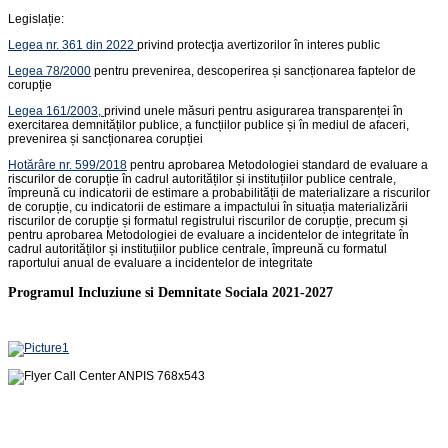
Legislație:
Legea nr. 361 din 2022
privind protecţia avertizorilor în interes public
Legea 78/2000
pentru prevenirea, descoperirea și sancționarea faptelor de
corupție
Legea 161/2003,
privind unele măsuri pentru asigurarea transparenței în
exercitarea demnităților publice, a funcțiilor publice și în mediul de afaceri,
prevenirea și sancționarea corupției
Hotărâre nr. 599/2018
pentru aprobarea Metodologiei standard de evaluare a
riscurilor de corupție în cadrul autorităților și instituțiilor publice centrale,
împreună cu indicatorii de estimare a probabilității de materializare a riscurilor
de corupție, cu indicatorii de estimare a impactului în situația materializării
riscurilor de corupție și formatul registrului riscurilor de corupție, precum și
pentru aprobarea Metodologiei de evaluare a incidentelor de integritate în
cadrul autorităților și instituțiilor publice centrale, împreună cu formatul
raportului anual de evaluare a incidentelor de integritate
Programul Incluziune si Demnitate Sociala 2021-2027