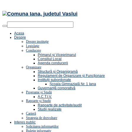
Acasa
Despre
Despre instituție
Legislație
Conducere
Primarul și Viceprimarul
Consiliul Local
Agenda conducerii
Organizare
Structură și Organigramă
Regulament de Organizare și Funcționare
Instituții subordonate
Școala Gimnazială Nr. 1 Iana
Guvernanță corporativă
Programe și Studii
A.C.T.I.V.
Rapoarte și Studii
Rapoarte de activitate/audit
Studii realizate
Carieră
Strategia de dezvoltare
Interes public
Solicitarea informațiilor
Buletin informativ