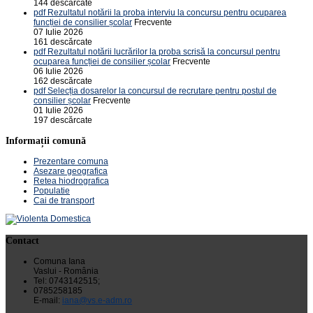
144 descărcate
pdf
Rezultatul notării la proba interviu la concursu pentru ocuparea
funcției de consilier școlar
Frecvente
07 Iulie 2026
161 descărcate
pdf
Rezultatul notării lucrărilor la proba scrisă la concursul pentru
ocuparea funcției de consilier școlar
Frecvente
06 Iulie 2026
162 descărcate
pdf
Selecția dosarelor la concursul de recrutare pentru postul de
consilier școlar
Frecvente
01 Iulie 2026
197 descărcate
Informații comună
Prezentare comuna
Asezare geografica
Retea hiodrografica
Populatie
Cai de transport
Contact
Comuna Iana
Vaslui - România
Tel: 0743142515;
0785258185
E-mail:
iana@vs.e-adm.ro