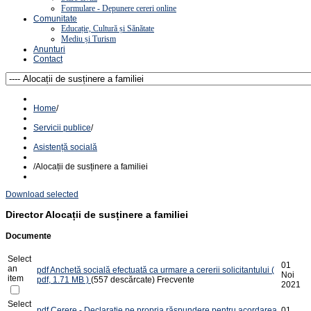
Formulare - Depunere cereri online
Comunitate
Educație, Cultură și Sănătate
Mediu și Turism
Anunturi
Contact
Home
/
Servicii publice
/
Asistență socială
/
Alocații de susținere a familiei
Download selected
Director
Alocații de susținere a familiei
Documente
Select
01
an
pdf
Anchetă socială efectuată ca urmare a cererii solicitantului
(
Noi
item
pdf, 1.71 MB )
(557 descărcate)
Frecvente
2021
Select
pdf
Cerere - Declarație pe propria răspundere pentru acordarea
01