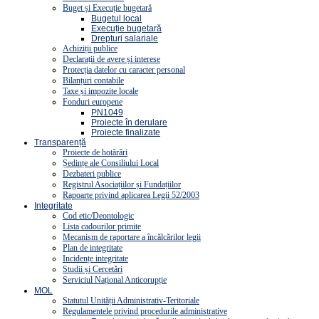
Buget și Execuție bugetară
Bugetul local
Execuție bugetară
Drepturi salariale
Achiziții publice
Declarații de avere și interese
Protecția datelor cu caracter personal
Bilanțuri contabile
Taxe și impozite locale
Fonduri europene
PN1049
Proiecte în derulare
Proiecte finalizate
Transparență
Proiecte de hotărâri
Ședințe ale Consiliului Local
Dezbateri publice
Registrul Asociațiilor și Fundațiilor
Rapoarte privind aplicarea Legii 52/2003
Integritate
Cod etic/Deontologic
Lista cadourilor primite
Mecanism de raportare a încălcărilor legii
Plan de integritate
Incidențe integritate
Studii și Cercetări
Serviciul Național Anticorupție
MOL
Statutul Unității Administrativ-Teritoriale
Regulamentele privind procedurile administrative