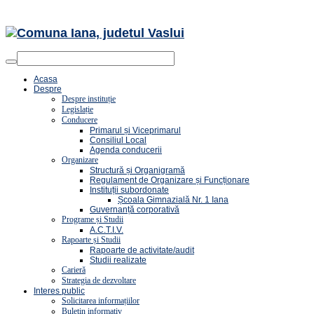
Acasa
Despre
Despre instituție
Legislație
Conducere
Primarul și Viceprimarul
Consiliul Local
Agenda conducerii
Organizare
Structură și Organigramă
Regulament de Organizare și Funcționare
Instituții subordonate
Școala Gimnazială Nr. 1 Iana
Guvernanță corporativă
Programe și Studii
A.C.T.I.V.
Rapoarte și Studii
Rapoarte de activitate/audit
Studii realizate
Carieră
Strategia de dezvoltare
Interes public
Solicitarea informațiilor
Buletin informativ