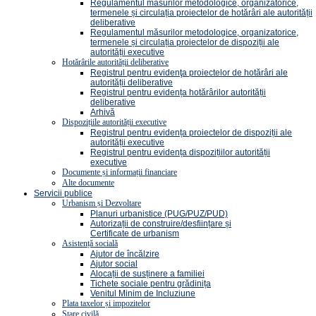
Regulamentul măsurilor metodologice, organizatorice,
termenele și circulația proiectelor de hotărâri ale autorității
deliberative
Regulamentul măsurilor metodologice, organizatorice,
termenele și circulația proiectelor de dispoziții ale
autorității executive
Hotărârile autorității deliberative
Registrul pentru evidenţa proiectelor de hotărâri ale
autorității deliberative
Registrul pentru evidența hotărârilor autorității
deliberative
Arhivă
Dispozițiile autorității executive
Registrul pentru evidența proiectelor de dispoziții ale
autorității executive
Registrul pentru evidența dispozițiilor autorității
executive
Documente și informații financiare
Alte documente
Servicii publice
Urbanism și Dezvoltare
Planuri urbanistice (PUG/PUZ/PUD)
Autorizații de construire/desființare și
Certificate de urbanism
Asistență socială
Ajutor de încălzire
Ajutor social
Alocații de susținere a familiei
Tichete sociale pentru grădinița
Venitul Minim de Incluziune
Plata taxelor și impozitelor
Stare civilă