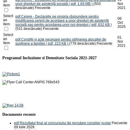
an
unor drepturi de asistență socială
( pdf, 1.69 MB )
(503
Noi
item
descărcate)
Frecvente
2021
Select
pdf
Cerere - Declarație pe propria răspundere pentru
06
an
modificarea cererii de acordare a unor drepturi de asistență
Oct
item
socială sau pentru acordarea unor noi drepturi
( pdf, 832 KB )
2025
(531 descărcate)
Frecvente
Select
01
an
pdf
Condiții și acte necesare pentru obținerea alocației de
Noi
item
susținere a familiei
( pdf, 223 KB )
(778 descărcate)
Frecvente
2021
Programul Incluziune si Demnitate Sociala 2021-2027
Documente recente
pdf
Rezultatul final al concursului de recrutare consilier școlar
Frecvente
09 Iulie 2026