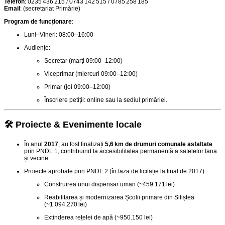
Telefon
: 0235 436 215 / 0743 142 515 / 0785 258 185
Email
: (secretariat Primărie)
Program de funcționare
:
Luni–Vineri: 08:00–16:00
Audiențe:
Secretar (marți 09:00–12:00)
Viceprimar (miercuri 09:00–12:00)
Primar (joi 09:00–12:00)
Înscriere petiții: online sau la sediul primăriei.
🛠️ Proiecte & Evenimente locale
În anul
2017
, au fost finalizați
5,6 km de drumuri comunale asfaltate
prin PNDL 1, contribuind la accesibilitatea permanentă a satelelor Iana
și vecine
.
Proiecte aprobate prin PNDL 2 (în faza de licitație la final de 2017):
Construirea unui dispensar uman (~459.171 lei)
Reabilitarea și modernizarea Școlii primare din Siliștea
(~1.094.270 lei)
Extinderea rețelei de apă (~950.150 lei)