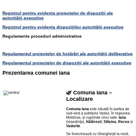
Registrul pentru evidența proiectelor de dispoziții ale
autorității executive
Registrul pentru evidența dispozițiilor autorității executive
Regulamente proceduri administrative
Regulamentul proiectelor de hotărâri ale autorității deliberative
Regulamentul proiectelor de dispoziții ale autorității executive
Prezentarea comunei Iana
🌿 Comuna Iana –
Localizare
Comuna Iana
este situată în partea de
sud‑vest a județului Vaslui, în regiunea
Moldova, și cuprinde cinci sate:
Iana
(reședința),
Hălărești
,
Siliștea
,
Recea
și
Vadurile
.
Se învecinează cu Gherghești la nord,