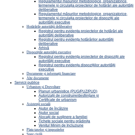
Regulamentul măsurilor metodologice, organizatorice,
termenele și circulația proiectelor de hotărâri ale autorității
deliberative
Regulamentul măsurilor metodologice, organizatorice,
termenele și circulația proiectelor de dispoziții ale
autorității executive
Hotărârile autorității deliberative
Registrul pentru evidenţa proiectelor de hotărâri ale
autorității deliberative
Registrul pentru evidența hotărârilor autorității
deliberative
Arhivă
Dispozițiile autorității executive
Registrul pentru evidența proiectelor de dispoziții ale
autorității executive
Registrul pentru evidența dispozițiilor autorității
executive
Documente și informații financiare
Alte documente
Servicii publice
Urbanism și Dezvoltare
Planuri urbanistice (PUG/PUZ/PUD)
Autorizații de construire/desființare și
Certificate de urbanism
Asistență socială
Ajutor de încălzire
Ajutor social
Alocații de susținere a familiei
Tichete sociale pentru grădinița
Venitul Minim de Incluziune
Plata taxelor și impozitelor
Stare civilă