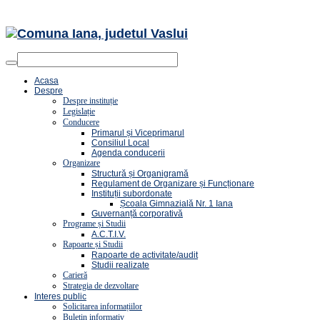
Acasa
Despre
Despre instituție
Legislație
Conducere
Primarul și Viceprimarul
Consiliul Local
Agenda conducerii
Organizare
Structură și Organigramă
Regulament de Organizare și Funcționare
Instituții subordonate
Școala Gimnazială Nr. 1 Iana
Guvernanță corporativă
Programe și Studii
A.C.T.I.V.
Rapoarte și Studii
Rapoarte de activitate/audit
Studii realizate
Carieră
Strategia de dezvoltare
Interes public
Solicitarea informațiilor
Buletin informativ