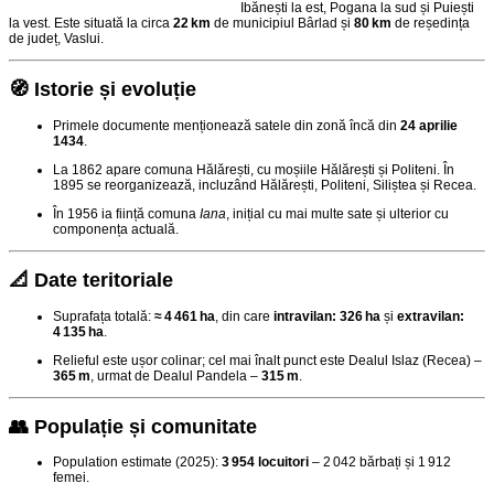
Ibănești la est, Pogana la sud și Puiești
la vest. Este situată la circa
22 km
de municipiul Bârlad și
80 km
de reședința
de județ, Vaslui
.
🧭 Istorie și evoluție
Primele documente menționează satele din zonă încă din
24 aprilie
1434
.
La 1862 apare comuna Hălărești, cu moșiile Hălărești și Politeni. În
1895 se reorganizează, incluzând Hălărești, Politeni, Siliștea și Recea.
În 1956 ia ființă comuna
Iana
, inițial cu mai multe sate și ulterior cu
componența actuală
.
📐 Date teritoriale
Suprafața totală:
≈ 4 461 ha
, din care
intravilan: 326 ha
și
extravilan:
4 135 ha
.
Relieful este ușor colinar; cel mai înalt punct este Dealul Islaz (Recea) –
365 m
, urmat de Dealul Pandela –
315 m
.
👥 Populație și comunitate
Population estimate (2025):
3 954 locuitori
– 2 042 bărbați și 1 912
femei
.