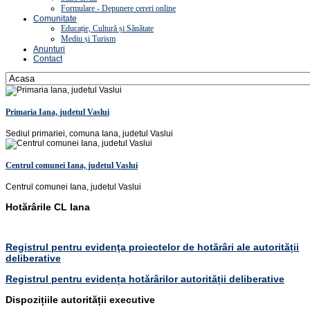
Formulare - Depunere cereri online
Comunitate
Educație, Cultură și Sănătate
Mediu și Turism
Anunturi
Contact
Primaria Iana, judetul Vaslui
Sediul primariei, comuna Iana, judetul Vaslui
Centrul comunei Iana, judetul Vaslui
Centrul comunei Iana, judetul Vaslui
Hotărârile CL Iana
Registrul pentru evidenţa proiectelor de hotărâri ale autorității
deliberative
Registrul pentru evidența hotărârilor autorității deliberative
Dispozițiile autorității executive