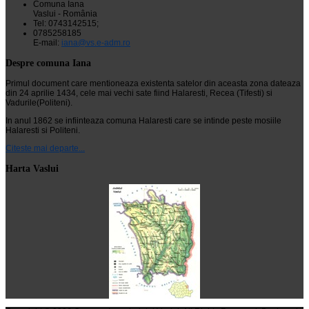
Comuna Iana
Vaslui - România
Tel: 0743142515;
0785258185
E-mail:
iana@vs.e-adm.ro
Despre comuna Iana
Primul document care mentioneaza existenta satelor din aceasta zona dateaza
din 24 aprilie 1434, cele mai vechi sate fiind Halaresti, Recea (Tifesti) si
Vadurile(Politeni).
In anul 1862 se infiinteaza comuna Halaresti care se intinde peste mosiile
Halaresti si Politeni.
Citeste mai departe...
Harta Vaslui