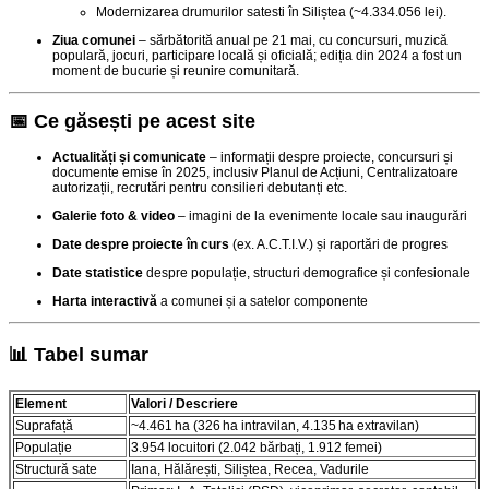
Modernizarea drumurilor satesti în Siliștea (~4.334.056 lei)
.
Ziua comunei
– sărbătorită anual pe 21 mai, cu concursuri, muzică
populară, jocuri, participare locală și oficială; ediția din 2024 a fost un
moment de bucurie și reunire comunitară
.
📅 Ce găsești pe acest site
Actualități și comunicate
– informații despre proiecte, concursuri și
documente emise în 2025, inclusiv Planul de Acțiuni, Centralizatoare
autorizații, recrutări pentru consilieri debutanți etc.
Galerie foto & video
– imagini de la evenimente locale sau inaugurări
Date despre proiecte în curs
(ex. A.C.T.I.V.) și raportări de progres
Date statistice
despre populație, structuri demografice și confesionale
Harta interactivă
a comunei și a satelor componente
📊 Tabel sumar
Element
Valori / Descriere
Suprafață
~4.461 ha (326 ha intravilan, 4.135 ha extravilan)
Populație
3.954 locuitori (2.042 bărbați, 1.912 femei)
Structură sate
Iana, Hălărești, Siliștea, Recea, Vadurile