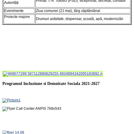
Primar: I.‑A. Totolici (PSD), viceprimar, secretar, contabil
Autorități
Evenimente
Ziua comunei (21 mai), târg săptămânal
Proiecte majore
Drumuri asfaltate, dispensar, școală, apă, modernizări
Programul Incluziune si Demnitate Sociala 2021-2027