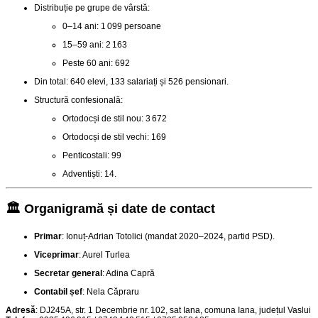
Distribuție pe grupe de vârstă:
0–14 ani: 1 099 persoane
15–59 ani: 2 163
Peste 60 ani: 692
Din total: 640 elevi, 133 salariați și 526 pensionari
.
Structură confesională:
Ortodocși de stil nou: 3 672
Ortodocși de stil vechi: 169
Penticostali: 99
Adventiști: 14.
🏛️ Organigramă și date de contact
Primar
: Ionuț‑Adrian Totolici (mandat 2020–2024, partid PSD)
.
Viceprimar
: Aurel Turlea
Secretar general
: Adina Capră
Contabil șef
: Nela Căpraru
Adresă
: DJ245A, str. 1 Decembrie nr. 102, sat Iana, comuna Iana, județul Vaslui