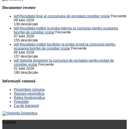
Documente recente
pdf
Rezultatul final al concursului de recrutare consilier școlar
Frecvente
09 Iulie 2026
138 descărcate
pdf
Rezultatul notării la proba interviu la concursu pentru ocuparea
funcției de consilier școlar
Frecvente
07 Iulie 2026
155 descărcate
pdf
Rezultatul notării lucrărilor la proba scrisă la concursul pentru
ocuparea funcției de consilier școlar
Frecvente
06 Iulie 2026
157 descărcate
pdf
Selecția dosarelor la concursul de recrutare pentru postul de
consilier școlar
Frecvente
01 Iulie 2026
190 descărcate
Informații comună
Prezentare comuna
Asezare geografica
Retea hiodrografica
Populatie
Cai de transport
Contact