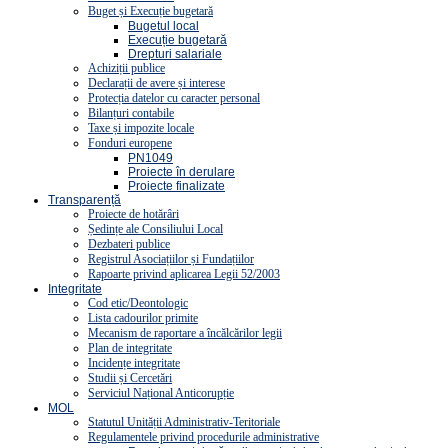
Buget și Execuție bugetară
Bugetul local
Execuție bugetară
Drepturi salariale
Achiziții publice
Declarații de avere și interese
Protecția datelor cu caracter personal
Bilanțuri contabile
Taxe și impozite locale
Fonduri europene
PN1049
Proiecte în derulare
Proiecte finalizate
Transparență
Proiecte de hotărâri
Ședințe ale Consiliului Local
Dezbateri publice
Registrul Asociațiilor și Fundațiilor
Rapoarte privind aplicarea Legii 52/2003
Integritate
Cod etic/Deontologic
Lista cadourilor primite
Mecanism de raportare a încălcărilor legii
Plan de integritate
Incidențe integritate
Studii și Cercetări
Serviciul Național Anticorupție
MOL
Statutul Unității Administrativ-Teritoriale
Regulamentele privind procedurile administrative