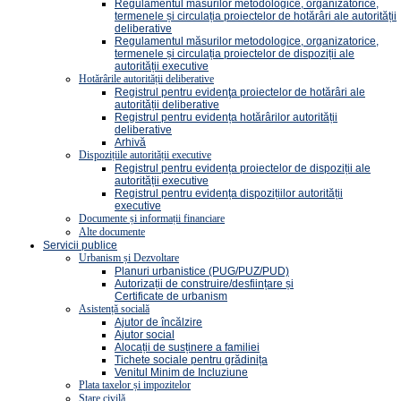
Regulamentul măsurilor metodologice, organizatorice,
termenele și circulația proiectelor de hotărâri ale autorității
deliberative
Regulamentul măsurilor metodologice, organizatorice,
termenele și circulația proiectelor de dispoziții ale
autorității executive
Hotărârile autorității deliberative
Registrul pentru evidenţa proiectelor de hotărâri ale
autorității deliberative
Registrul pentru evidența hotărârilor autorității
deliberative
Arhivă
Dispozițiile autorității executive
Registrul pentru evidența proiectelor de dispoziții ale
autorității executive
Registrul pentru evidența dispozițiilor autorității
executive
Documente și informații financiare
Alte documente
Servicii publice
Urbanism și Dezvoltare
Planuri urbanistice (PUG/PUZ/PUD)
Autorizații de construire/desființare și
Certificate de urbanism
Asistență socială
Ajutor de încălzire
Ajutor social
Alocații de susținere a familiei
Tichete sociale pentru grădinița
Venitul Minim de Incluziune
Plata taxelor și impozitelor
Stare civilă