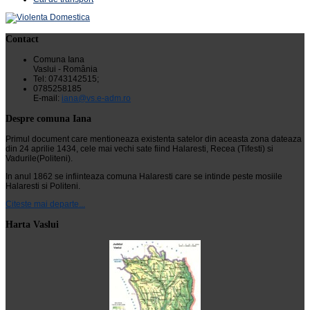
Contact
Comuna Iana
Vaslui - România
Tel: 0743142515;
0785258185
E-mail:
iana@vs.e-adm.ro
Despre comuna Iana
Primul document care mentioneaza existenta satelor din aceasta zona dateaza
din 24 aprilie 1434, cele mai vechi sate fiind Halaresti, Recea (Tifesti) si
Vadurile(Politeni).
In anul 1862 se infiinteaza comuna Halaresti care se intinde peste mosiile
Halaresti si Politeni.
Citeste mai departe...
Harta Vaslui