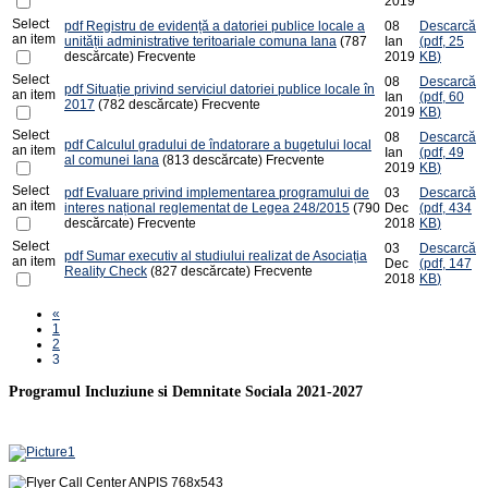
2019
Select
pdf
Registru de evidență a datoriei publice locale a
08
Descarcă
an item
unității administrative teritoariale comuna Iana
(787
Ian
(
pdf,
25
descărcate)
Frecvente
2019
KB
)
Select
08
Descarcă
pdf
Situație privind serviciul datoriei publice locale în
an item
Ian
(
pdf,
60
2017
(782 descărcate)
Frecvente
2019
KB
)
Select
08
Descarcă
pdf
Calculul gradului de îndatorare a bugetului local
an item
Ian
(
pdf,
49
al comunei Iana
(813 descărcate)
Frecvente
2019
KB
)
Select
pdf
Evaluare privind implementarea programului de
03
Descarcă
an item
interes național reglementat de Legea 248/2015
(790
Dec
(
pdf,
434
descărcate)
Frecvente
2018
KB
)
Select
03
Descarcă
pdf
Sumar executiv al studiului realizat de Asociația
an item
Dec
(
pdf,
147
Reality Check
(827 descărcate)
Frecvente
2018
KB
)
«
1
2
3
Programul Incluziune si Demnitate Sociala 2021-2027