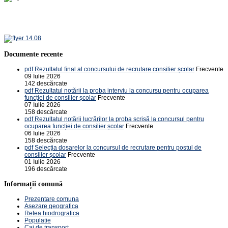
Documente recente
pdf
Rezultatul final al concursului de recrutare consilier școlar
Frecvente
09 Iulie 2026
142 descărcate
pdf
Rezultatul notării la proba interviu la concursu pentru ocuparea
funcției de consilier școlar
Frecvente
07 Iulie 2026
158 descărcate
pdf
Rezultatul notării lucrărilor la proba scrisă la concursul pentru
ocuparea funcției de consilier școlar
Frecvente
06 Iulie 2026
158 descărcate
pdf
Selecția dosarelor la concursul de recrutare pentru postul de
consilier școlar
Frecvente
01 Iulie 2026
196 descărcate
Informații comună
Prezentare comuna
Asezare geografica
Retea hiodrografica
Populatie
Cai de transport