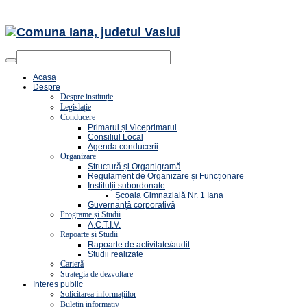
Acasa
Despre
Despre instituție
Legislație
Conducere
Primarul și Viceprimarul
Consiliul Local
Agenda conducerii
Organizare
Structură și Organigramă
Regulament de Organizare și Funcționare
Instituții subordonate
Școala Gimnazială Nr. 1 Iana
Guvernanță corporativă
Programe și Studii
A.C.T.I.V.
Rapoarte și Studii
Rapoarte de activitate/audit
Studii realizate
Carieră
Strategia de dezvoltare
Interes public
Solicitarea informațiilor
Buletin informativ