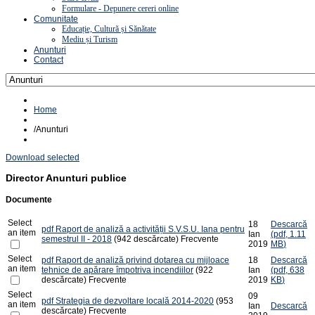
Formulare - Depunere cereri online
Comunitate
Educație, Cultură și Sănătate
Mediu și Turism
Anunturi
Contact
Home
/
Anunturi
Download selected
Director
Anunturi publice
Documente
Select
18
Descarcă
pdf
Raport de analiză a activității S.V.S.U. Iana pentru
an item
Ian
(
pdf,
1.11
semestrul II - 2018
(942 descărcate)
Frecvente
2019
MB
)
Select
pdf
Raport de analiză privind dotarea cu mijloace
18
Descarcă
an item
tehnice de apărare împotriva incendiilor
(922
Ian
(
pdf,
638
descărcate)
Frecvente
2019
KB
)
Select
09
pdf
Strategia de dezvoltare locală 2014-2020
(953
an item
Ian
Descarcă
descărcate)
Frecvente