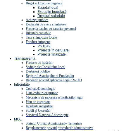
Buget și Execuție bugetară
Bugetul local
Execuție bugetară
Drepturi salariale
Achiziții publice
Declarații de avere și interese
Protecția datelor cu caracter personal
Bilanțuri contabile
Taxe și impozite locale
Fonduri europene
PN1049
Proiecte în derulare
Proiecte finalizate
Transparență
Proiecte de hotărâri
Ședințe ale Consiliului Local
Dezbateri publice
Registrul Asociațiilor și Fundațiilor
Rapoarte privind aplicarea Legii 52/2003
Integritate
Cod etic/Deontologic
Lista cadourilor primite
Mecanism de raportare a încălcărilor legii
Plan de integritate
Incidențe integritate
Studii și Cercetări
Serviciul Național Anticorupție
MOL
Statutul Unității Administrativ-Teritoriale
Regulamentele privind procedurile administrative